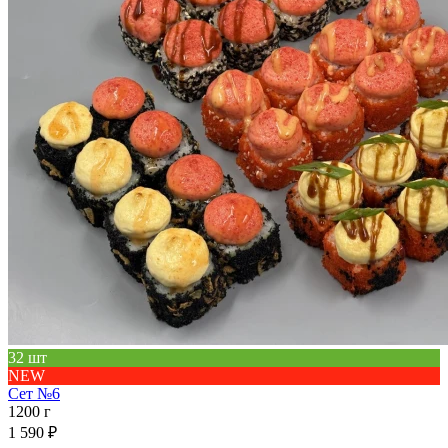
32 шт
NEW
Сет №6
1200 г
1 590 ₽