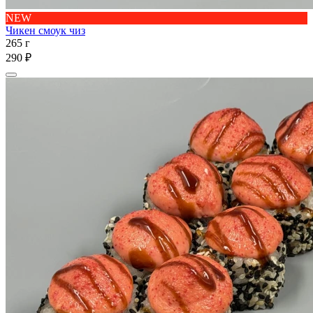
NEW
Чикен смоук чиз
265 г
290 ₽