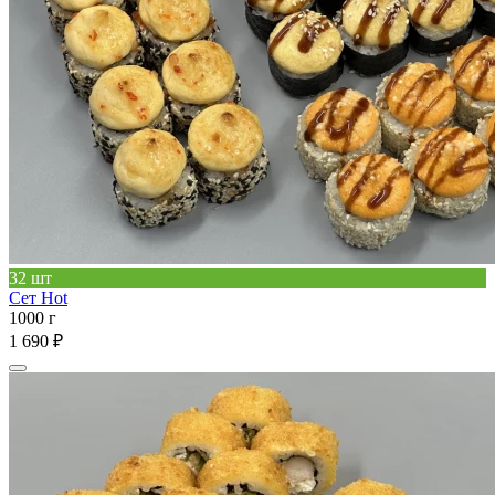
32 шт
Сет Hot
1000 г
1 690 ₽