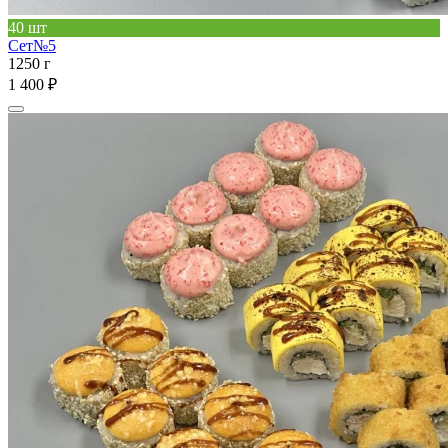
40 шт
Сет№5
1250 г
1 400 ₽