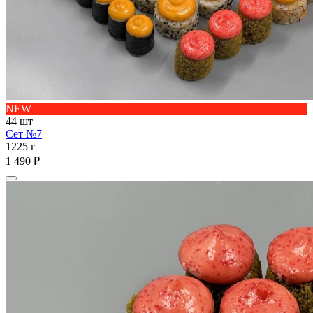
NEW
44 шт
Сет №7
1225 г
1 490 ₽