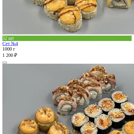
32 шт
Сет №4
1000 г
1 200 ₽