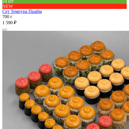
24 шт
NEW
Сет Темпура Прайм
700 г
1 590 ₽