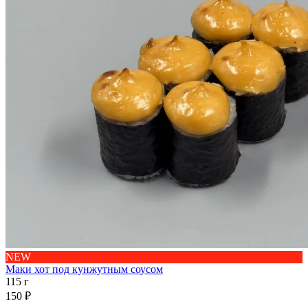
NEW
Маки хот под кунжутным соусом
115 г
150 ₽