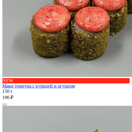
NEW
Маки темпура с курицей и огурцом
150 г
190 ₽