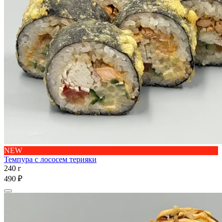
NEW
Темпура с лососем терияки
240 г
490 ₽