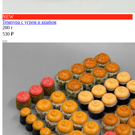
NEW
Темпура с угрем и крабом
200 г
530 ₽