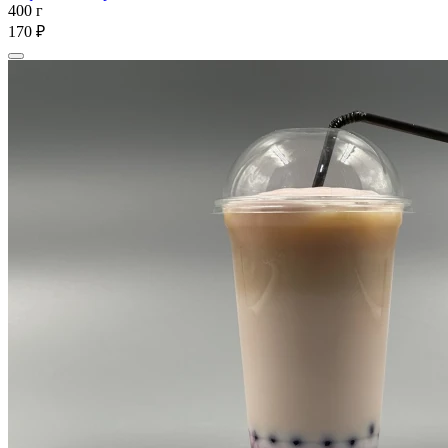
400 г
170 ₽