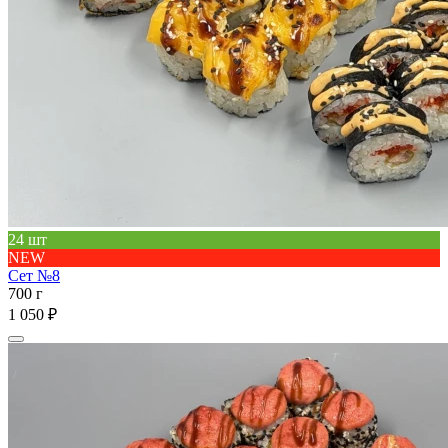
24 шт
NEW
Сет №8
700 г
1 050 ₽