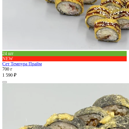
24 шт
NEW
Сет Темпура Прайм
700 г
1 590 ₽