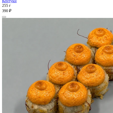
Кентуки
255 г
390 ₽