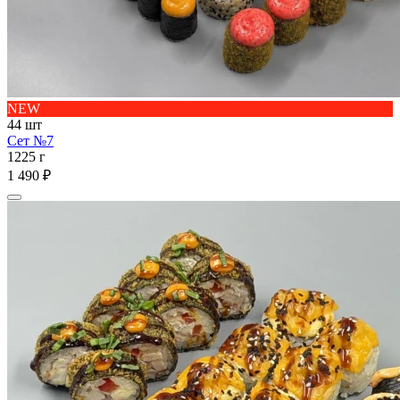
NEW
44 шт
Сет №7
1225 г
1 490 ₽